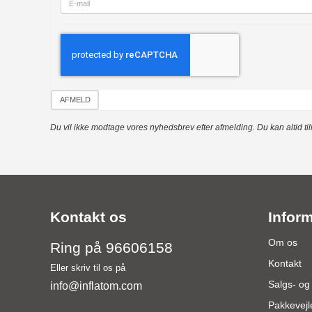
AFMELD
Du vil ikke modtage vores nyhedsbrev efter afmelding. Du kan altid t
Kontakt os
Infor
Om os
Ring på 96606158
Kontakt
Eller skriv til os på
Salgs- og
info@inflatom.com
Pakkevejl