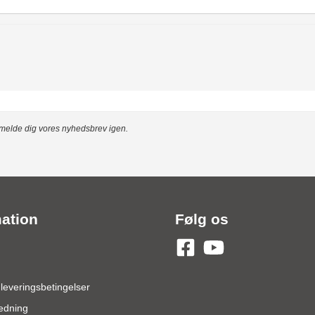
ilmelde dig vores nyhedsbrev igen.
mation
Følg os
 leveringsbetingelser
edning