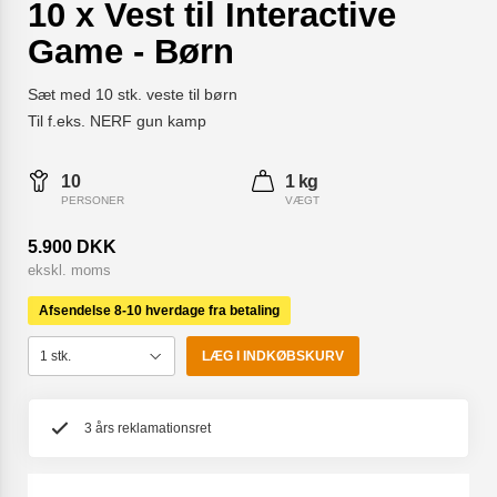
10 x Vest til Interactive
Game - Børn
Sæt med 10 stk. veste til børn
Til f.eks. NERF gun kamp
10
1 kg
PERSONER
VÆGT
5.900 DKK
ekskl. moms
Afsendelse 8-10 hverdage fra betaling
LÆG I INDKØBSKURV
3 års reklamationsret