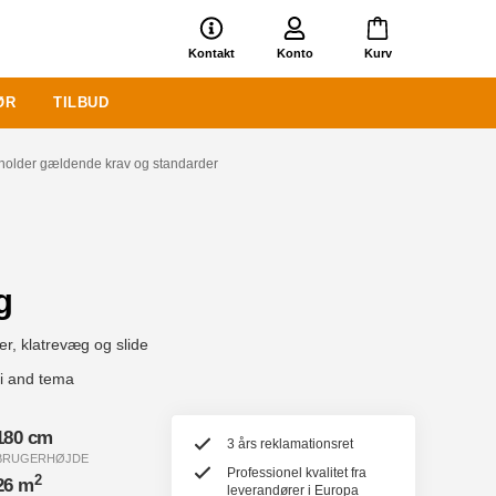
Kontakt
Konto
Kurv
ØR
TILBUD
holder gældende krav og standarder
g
er, klatrevæg og slide
mi and tema
180 cm
3 års reklamationsret
BRUGERHØJDE
Professionel kvalitet fra
2
26 m
leverandører i Europa