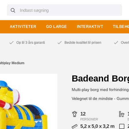
AKTIVITETER
GO LARGE
INTERAKTIVT
TILBEH
Op til 3 års garanti
Bedste kvalitet til prisen
Over
ltiplay Medium
Badeand Bor
Multi-play borg med forhindring
Velegnet til de mindste - Gum
12
PERSONER
5,2 x 5,0 x 3,2 m