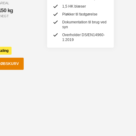
AREAL
1,5 HK blæser
150 kg
Pløkker til fastgørelse
VÆGT
Dokumentation til brug ved
syn
Overholder DS/EN14960-
1:2019
aling
DKØBSKURV