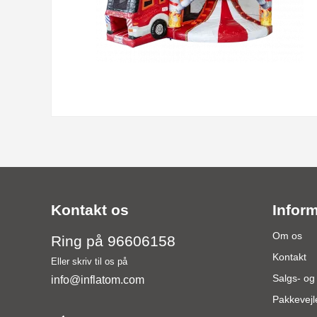
Kontakt os
Infor
Om os
Ring på 96606158
Kontakt
Eller skriv til os på
Salgs- og
info@inflatom.com
Pakkevejl