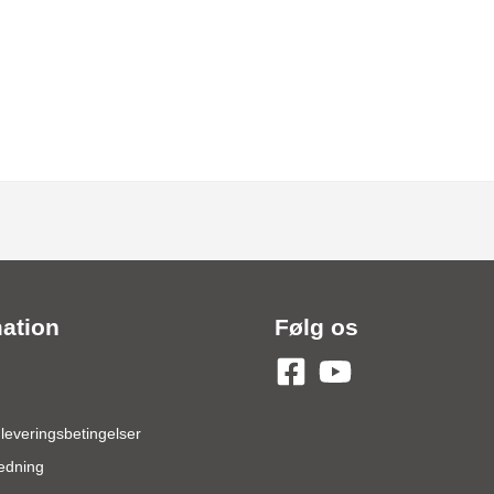
mation
Følg os
 leveringsbetingelser
edning