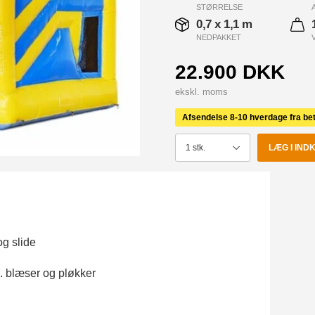
STØRRELSE
0,7 x 1,1 m
NEDPAKKET
22.900 DKK
ekskl. moms
Afsendelse 8-10 hverdage fra bet
LÆG I IN
og slide
. blæser og pløkker