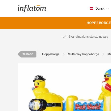
Dansk
HOPPEBORGE
Skandinaviens største udvalg
Hoppeborge
Multi-play hoppeborge
Mu
TILBAGE