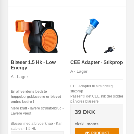
Blæser 1.5 Hk - Low
CEE Adapter - Stikprop
Energy
A - Lager
A - Lager
CEE Adapter til almindelig
stikprop
En af verdens bedste
Passer til det CEE stik der sidder
hoppeborgsblæsere er blevet
på vores blæsere
endnu bedre !
Mere kraft - lavere strømforbrug -
39 DKK
Lavere vægt
Blæser med afbryderknap - Kan
ekskl. moms
stables - 1.5 Hk
VIS PRODUKT