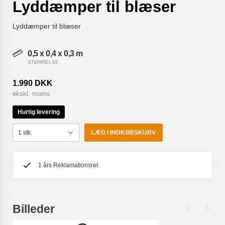
Lyddæmper til blæser
Lyddæmper til blæser
0,5 x 0,4 x 0,3 m
STØRRELSE
1.990 DKK
ekskl. moms
Hurtig levering
LÆG I INDKØBSKURV
1 års Reklamationsret
Billeder